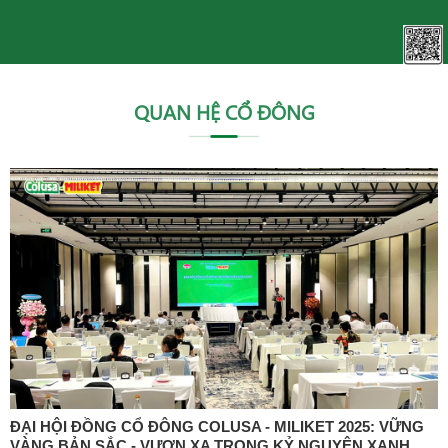
QUAN HỆ CỔ ĐÔNG
ĐẠI HỘI ĐỒNG CỔ ĐÔNG COLUSA - MILIKET 2025: VỮNG
VÀNG BẢN SẮC - VƯƠN XA TRONG KỶ NGUYÊN XANH