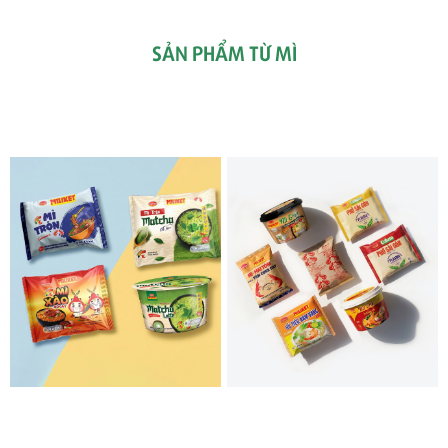
SẢN PHẨM TỪ MÌ
SẢN PHẨM MỚI
SẢN PHẨM NỔI BẬT