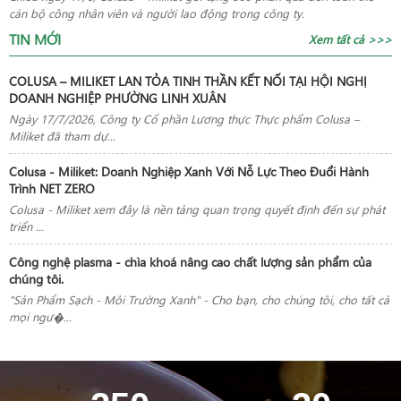
cán bộ công nhân viên và người lao động trong công ty.
TIN MỚI
Xem tất cả >>>
COLUSA – MILIKET LAN TỎA TINH THẦN KẾT NỐI TẠI HỘI NGHỊ
DOANH NGHIỆP PHƯỜNG LINH XUÂN
Ngày 17/7/2026, Công ty Cổ phần Lương thực Thực phẩm Colusa –
Miliket đã tham dự...
Colusa - Miliket: Doanh Nghiệp Xanh Với Nỗ Lực Theo Đuổi Hành
Trình NET ZERO
Colusa - Miliket xem đây là nền tảng quan trọng quyết định đến sự phát
triển ...
Công nghệ plasma - chìa khoá nâng cao chất lượng sản phẩm của
chúng tôi.
"Sản Phẩm Sạch - Môi Trường Xanh" - Cho bạn, cho chúng tôi, cho tất cả
mọi ngư�...