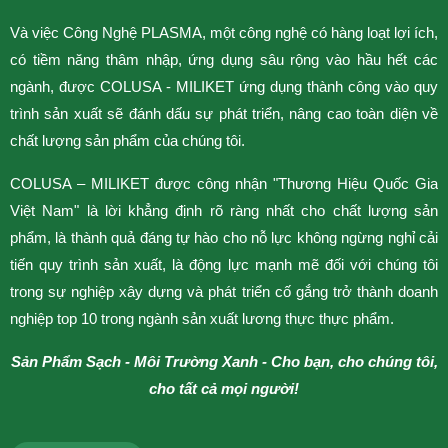
v
Và việc Công Nghệ PLASMA, một công nghệ có hàng loạt lợi ích,
có tiềm năng thâm nhập, ứng dụng sâu rộng vào hầu hết các
S
ngành, được COLUSA - MILIKET ứng dụng thành công vào quy
b
trình sản xuất sẽ đánh dấu sự phát triển, nâng cao toàn diện về
t
chất lượng sản phẩm của chúng tôi.
t
t
COLUSA – MILIKET được công nhận "Thương Hiệu Quốc Gia
I
Việt Nam" là lời khẳng định rõ ràng nhất cho chất lượng sản
l
phẩm, là thành quả đáng tự hào cho nỗ lực không ngừng nghỉ cải
tiến quy trình sản xuất, là động lực mạnh mẽ đối với chúng tôi
trong sự nghiệp xây dựng và phát triển cố gắng trở thành doanh
nghiệp top 10 trong ngành sản xuất lương thực thực phẩm.
Sản Phẩm Sạch - Môi Trường Xanh -
Cho bạn, cho chúng tôi,
cho tất cả mọi người!