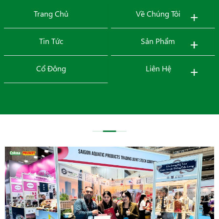
+
Trang Chủ
Về Chúng Tôi
MENU
+
+
Tin Tức
Sản Phẩm
+
Cổ Đông
Liên Hệ