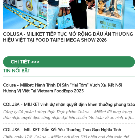
COLUSA - MILIKET TIẾP TỤC MỞ RỘNG DẤU ẤN THƯƠNG
HIỆU VIỆT TẠI FOOD TAIPEI MEGA SHOW 2026
...
CHI TIẾT >>>
TIN NỔI BẬT
Colusa - Miliket: Hành Trình Di Sản “Hai Tôm” Vươn Xa, Kết Nối
Hương Vị Việt Tại Vietnam FoodExpo 2025
COLUSA - MILIKET vinh dự nhận quyết định khen thưởng phong trào
Công ty Cổ phần Lương thực Thực phẩm Colusa – Miliket đã long trọng
đón nhận quyết định công nhận đạt tiêu chuẩn “An toàn về an ninh, trật
tự” năm 2024 do Chủ tịch Ủy ban nhân dân TP.HCM trao tặng
COLUSA – MILIKET: Gắn Kết Yêu Thương, Trao Gạo Nghĩa Tình
Chiều ngày 17/6, Colusa – Miliket gởi tặng 500 phần quà đến toàn thể