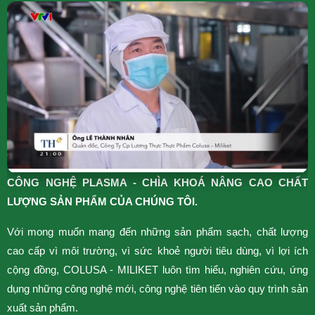
CÔNG NGHỆ PLASMA - CHÌA KHOÁ NÂNG CAO CHẤT
N
LƯỢNG SẢN PHẨM CỦA CHÚNG TÔI.
H
Với mong muốn mang đến những sản phẩm sạch, chất lượng
p
cao cấp vì môi trường, vì sức khoẻ người tiêu dùng, vì lợi ích
T
cộng đồng, COLUSA - MILIKET luôn tìm hiểu, nghiên cứu, ứng
N
dụng những công nghệ mới, công nghệ tiên tiến vào quy trình sản
g
xuất sản phẩm.
x