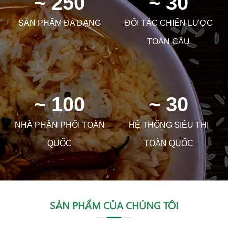
~ 250
~ 30
SẢN PHẨM ĐA DẠNG
ĐỐI TÁC CHIẾN LƯỢC
TOÀN CẦU
~ 100
~ 30
NHÀ PHÂN PHỐI TOÀN
HỆ THỐNG SIÊU THỊ
QUỐC
TOÀN QUỐC
SẢN PHẨM CỦA CHÚNG TÔI