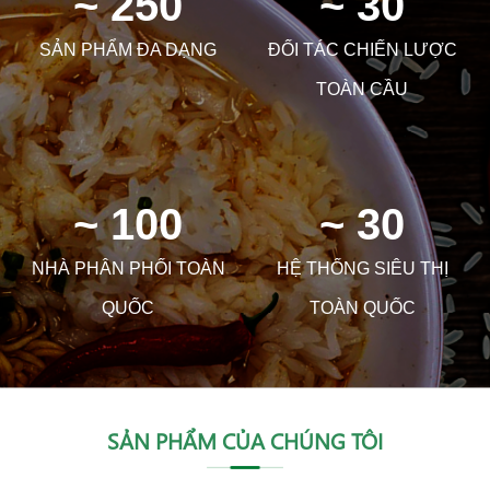
~ 250
~ 30
SẢN PHẨM ĐA DẠNG
ĐỐI TÁC CHIẾN LƯỢC
TOÀN CẦU
~ 100
~ 30
NHÀ PHÂN PHỐI TOÀN
HỆ THỐNG SIÊU THỊ
QUỐC
TOÀN QUỐC
SẢN PHẨM CỦA CHÚNG TÔI