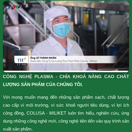
CÔNG NGHỆ PLASMA - CHÌA KHOÁ NÂNG CAO CHẤT
N
LƯỢNG SẢN PHẨM CỦA CHÚNG TÔI.
H
Với mong muốn mang đến những sản phẩm sạch, chất lượng
p
cao cấp vì môi trường, vì sức khoẻ người tiêu dùng, vì lợi ích
T
cộng đồng, COLUSA - MILIKET luôn tìm hiểu, nghiên cứu, ứng
N
dụng những công nghệ mới, công nghệ tiên tiến vào quy trình sản
g
xuất sản phẩm.
x