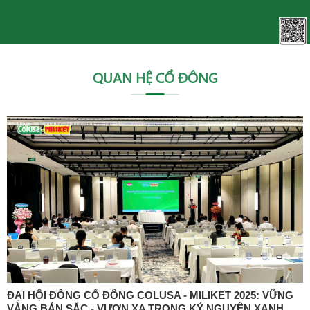
QUAN HỆ CỔ ĐÔNG
ĐẠI HỘI ĐỒNG CỔ ĐÔNG COLUSA - MILIKET 2025: VỮNG
VÀNG BẢN SẮC - VƯƠN XA TRONG KỶ NGUYÊN XANH