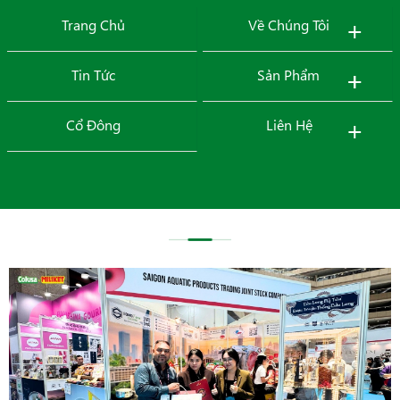
+
Trang Chủ
Về Chúng Tôi
MENU
+
+
Tin Tức
Sản Phẩm
+
Cổ Đông
Liên Hệ