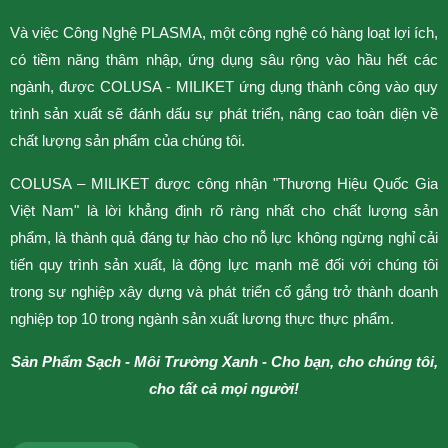
v
Và việc Công Nghệ PLASMA, một công nghệ có hàng loạt lợi ích,
có tiềm năng thâm nhập, ứng dụng sâu rộng vào hầu hết các
S
ngành, được COLUSA - MILIKET ứng dụng thành công vào quy
b
trình sản xuất sẽ đánh dấu sự phát triển, nâng cao toàn diện về
t
chất lượng sản phẩm của chúng tôi.
t
t
COLUSA – MILIKET được công nhận "Thương Hiệu Quốc Gia
I
Việt Nam" là lời khẳng định rõ ràng nhất cho chất lượng sản
l
phẩm, là thành quả đáng tự hào cho nỗ lực không ngừng nghỉ cải
tiến quy trình sản xuất, là động lực mạnh mẽ đối với chúng tôi
trong sự nghiệp xây dựng và phát triển cố gắng trở thành doanh
nghiệp top 10 trong ngành sản xuất lương thực thực phẩm.
Sản Phẩm Sạch - Môi Trường Xanh -
Cho bạn, cho chúng tôi,
cho tất cả mọi người!