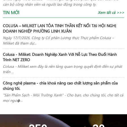
cán bộ công nhân viên và người lao động trong công ty.
TIN MỚI
Xem tất cả >>>
COLUSA – MILIKET LAN TỎA TINH THẦN KẾT NỐI TẠI HỘI NGHỊ
DOANH NGHIỆP PHƯỜNG LINH XUÂN
Ngày 17/7/2026, Công ty Cổ phần Lương thực Thực phẩm Colusa –
Miliket đã tham dự...
Colusa - Miliket: Doanh Nghiệp Xanh Với Nỗ Lực Theo Đuổi Hành
Trình NET ZERO
Colusa - Miliket xem đây là nền tảng quan trọng quyết định đến sự phát
triển ...
Công nghệ plasma - chìa khoá nâng cao chất lượng sản phẩm của
chúng tôi.
"Sản Phẩm Sạch - Môi Trường Xanh" - Cho bạn, cho chúng tôi, cho tất cả
mọi ngư�...