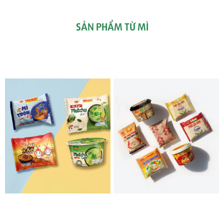
SẢN PHẨM TỪ MÌ
SẢN PHẨM MỚI
SẢN PHẨM NỔI BẬT