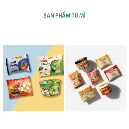
SẢN PHẨM TỪ MÌ
SẢN PHẨM MỚI
SẢN PHẨM NỔI BẬT