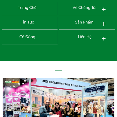
+
Trang Chủ
Về Chúng Tôi
MENU
+
+
Tin Tức
Sản Phẩm
+
Cổ Đông
Liên Hệ