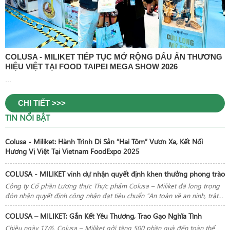
COLUSA - MILIKET TIẾP TỤC MỞ RỘNG DẤU ẤN THƯƠNG
HIỆU VIỆT TẠI FOOD TAIPEI MEGA SHOW 2026
...
CHI TIẾT >>>
TIN NỔI BẬT
Colusa - Miliket: Hành Trình Di Sản “Hai Tôm” Vươn Xa, Kết Nối
Hương Vị Việt Tại Vietnam FoodExpo 2025
COLUSA - MILIKET vinh dự nhận quyết định khen thưởng phong trào
Công ty Cổ phần Lương thực Thực phẩm Colusa – Miliket đã long trọng
đón nhận quyết định công nhận đạt tiêu chuẩn “An toàn về an ninh, trật
tự” năm 2024 do Chủ tịch Ủy ban nhân dân TP.HCM trao tặng
COLUSA – MILIKET: Gắn Kết Yêu Thương, Trao Gạo Nghĩa Tình
Chiều ngày 17/6, Colusa – Miliket gởi tặng 500 phần quà đến toàn thể