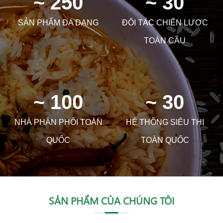
~ 250
~ 30
SẢN PHẨM ĐA DẠNG
ĐỐI TÁC CHIẾN LƯỢC
TOÀN CẦU
~ 100
~ 30
NHÀ PHÂN PHỐI TOÀN
HỆ THỐNG SIÊU THỊ
QUỐC
TOÀN QUỐC
SẢN PHẨM CỦA CHÚNG TÔI