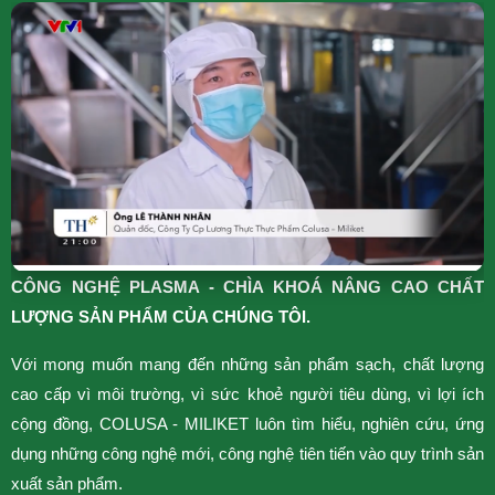
CÔNG NGHỆ PLASMA - CHÌA KHOÁ NÂNG CAO CHẤT
N
LƯỢNG SẢN PHẨM CỦA CHÚNG TÔI.
H
Với mong muốn mang đến những sản phẩm sạch, chất lượng
p
cao cấp vì môi trường, vì sức khoẻ người tiêu dùng, vì lợi ích
T
cộng đồng, COLUSA - MILIKET luôn tìm hiểu, nghiên cứu, ứng
N
dụng những công nghệ mới, công nghệ tiên tiến vào quy trình sản
g
xuất sản phẩm.
x