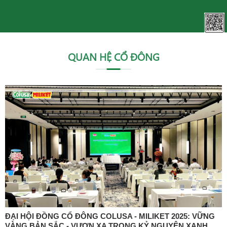
QUAN HỆ CỔ ĐÔNG
ĐẠI HỘI ĐỒNG CỔ ĐÔNG COLUSA - MILIKET 2025: VỮNG
VÀNG BẢN SẮC - VƯƠN XA TRONG KỶ NGUYÊN XANH