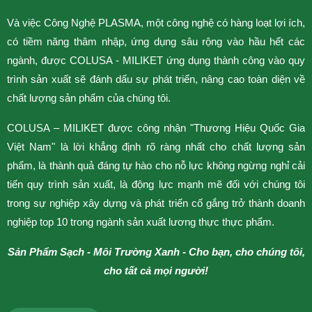
v
Và việc Công Nghệ PLASMA, một công nghệ có hàng loạt lợi ích,
có tiềm năng thâm nhập, ứng dụng sâu rộng vào hầu hết các
S
ngành, được COLUSA - MILIKET ứng dụng thành công vào quy
b
trình sản xuất sẽ đánh dấu sự phát triển, nâng cao toàn diện về
t
chất lượng sản phẩm của chúng tôi.
t
t
COLUSA – MILIKET được công nhận "Thương Hiệu Quốc Gia
I
Việt Nam" là lời khẳng định rõ ràng nhất cho chất lượng sản
l
phẩm, là thành quả đáng tự hào cho nỗ lực không ngừng nghỉ cải
tiến quy trình sản xuất, là động lực mạnh mẽ đối với chúng tôi
trong sự nghiệp xây dựng và phát triển cố gắng trở thành doanh
nghiệp top 10 trong ngành sản xuất lương thực thực phẩm.
Sản Phẩm Sạch - Môi Trường Xanh -
Cho bạn, cho chúng tôi,
cho tất cả mọi người!