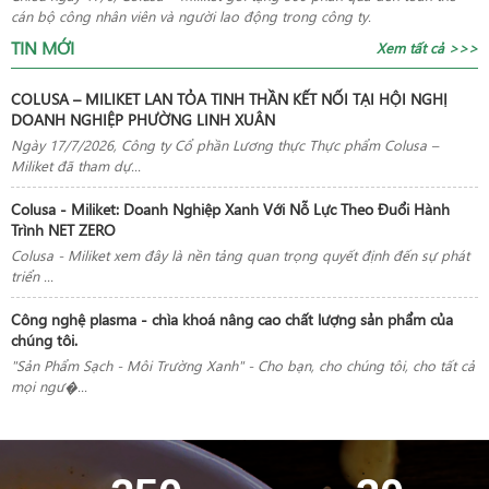
cán bộ công nhân viên và người lao động trong công ty.
TIN MỚI
Xem tất cả >>>
COLUSA – MILIKET LAN TỎA TINH THẦN KẾT NỐI TẠI HỘI NGHỊ
DOANH NGHIỆP PHƯỜNG LINH XUÂN
Ngày 17/7/2026, Công ty Cổ phần Lương thực Thực phẩm Colusa –
Miliket đã tham dự...
Colusa - Miliket: Doanh Nghiệp Xanh Với Nỗ Lực Theo Đuổi Hành
Trình NET ZERO
Colusa - Miliket xem đây là nền tảng quan trọng quyết định đến sự phát
triển ...
Công nghệ plasma - chìa khoá nâng cao chất lượng sản phẩm của
chúng tôi.
"Sản Phẩm Sạch - Môi Trường Xanh" - Cho bạn, cho chúng tôi, cho tất cả
mọi ngư�...