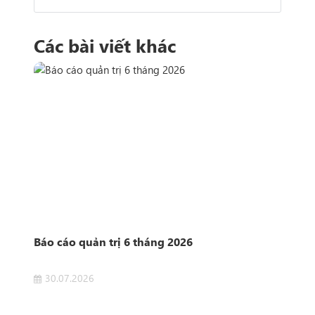
Các bài viết khác
n
Báo cáo quản trị 6 tháng 2026
Côn
Sở 
30.07.2026
2
 của
Côn
ET
Dịch