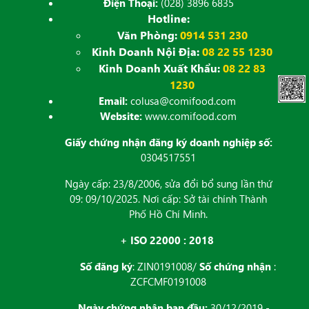
Điện Thoại:
(028) 3896 6835
Hotline:
Văn Phòng:
0914 531 230
Kinh Doanh Nội Địa:
08 22 55 1230
Kinh Doanh Xuất Khẩu:
08 22 83
1230
Email:
colusa@comifood.com
Website:
www.comifood.com
Giấy chứng nhận đăng ký doanh nghiệp số:
0304517551
Ngày cấp: 23/8/2006, sửa đổi bổ sung lần thứ
09: 09/10/2025. Nơi cấp: Sở tài chính Thành
Phố Hồ Chí Minh.
+ ISO 22000 : 2018
Số đăng ký
: ZIN0191008/
Số chứng nhận
:
ZCFCMF0191008
Ngày chứng nhận ban đầu:
30/12/2019 -