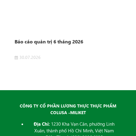
n
Báo cáo quản trị 6 tháng 2026
Côn
Sở 
30.07.2026
2
 của
Côn
ET
Dịch
đăng
CÔNG TY CỔ PHẦN LƯƠNG THỰC THỰC PHẨM
COLUSA -MILIKET
Địa Chỉ:
1230 Kha Vạn Cân, phường Linh
Xuân, thành phố Hồ Chí Minh, Việt Nam