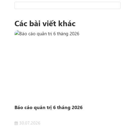
Các bài viết khác
n
Báo cáo quản trị 6 tháng 2026
Côn
Sở 
30.07.2026
2
 của
Côn