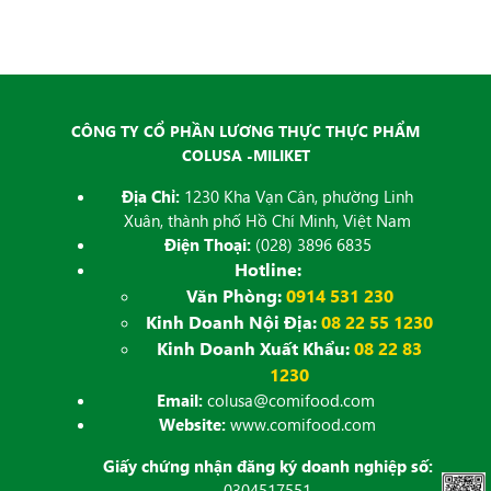
ET
Dịch
đăng
CÔNG TY CỔ PHẦN LƯƠNG THỰC THỰC PHẨM
COLUSA -MILIKET
Địa Chỉ:
1230 Kha Vạn Cân, phường Linh
Xuân, thành phố Hồ Chí Minh, Việt Nam
Điện Thoại:
(028) 3896 6835
Hotline:
Văn Phòng:
0914 531 230
Kinh Doanh Nội Địa:
08 22 55 1230
Kinh Doanh Xuất Khẩu:
08 22 83
1230
Email:
colusa@comifood.com
Website:
www.comifood.com
Giấy chứng nhận đăng ký doanh nghiệp số:
0304517551