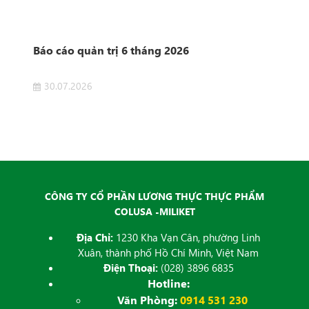
n
Báo cáo quản trị 6 tháng 2026
Côn
Sở 
30.07.2026
2
 của
Côn
ET
Dịch
đăng
CÔNG TY CỔ PHẦN LƯƠNG THỰC THỰC PHẨM
COLUSA -MILIKET
Địa Chỉ:
1230 Kha Vạn Cân, phường Linh
Xuân, thành phố Hồ Chí Minh, Việt Nam
Điện Thoại:
(028) 3896 6835
Hotline:
Văn Phòng:
0914 531 230