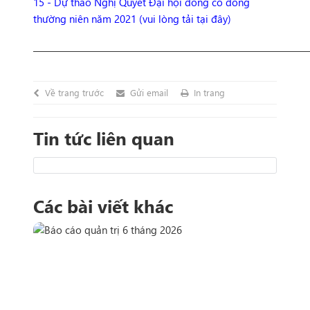
15 - Dự thảo Nghị Quyết Đại hội đồng cổ đông
thường niên năm 2021 (vui lòng tải tại đây)
__________________________________________________________________
Về trang trước
Gửi email
In trang
Tin tức liên quan
Các bài viết khác