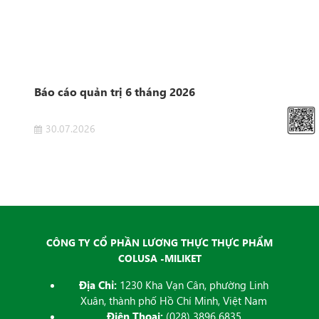
n
Báo cáo quản trị 6 tháng 2026
Côn
Sở 
30.07.2026
2
 của
Côn
ET
Dịch
đăng
CÔNG TY CỔ PHẦN LƯƠNG THỰC THỰC PHẨM
COLUSA -MILIKET
Địa Chỉ:
1230 Kha Vạn Cân, phường Linh
Xuân, thành phố Hồ Chí Minh, Việt Nam
Điện Thoại:
(028) 3896 6835