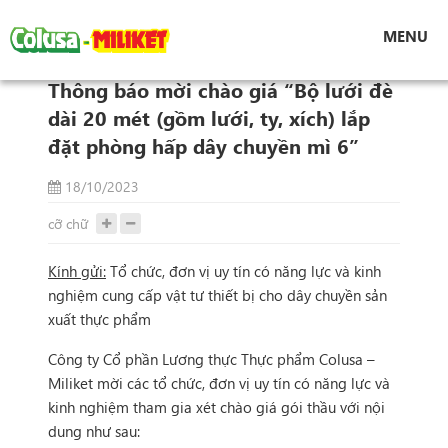
Tin tức
MENU
Thông báo mời chào giá “Bộ lưới đè dài 20 mét
(gồm lưới, ty, xích) lắp đặt phòng hấp dây chuyền
Thông báo mời chào giá “Bộ lưới đè
mì 6”
dài 20 mét (gồm lưới, ty, xích) lắp
đặt phòng hấp dây chuyền mì 6”
18/10/2023
cỡ chữ
Kính gửi:
Tổ chức, đơn vị uy tín có năng lực và kinh
nghiệm cung cấp vật tư thiết bị cho dây chuyền sản
xuất thực phẩm
Công ty Cổ phần Lương thực Thực phẩm Colusa –
Miliket mời các tổ chức, đơn vị uy tín có năng lực và
kinh nghiệm tham gia xét chào giá gói thầu với nội
dung như sau: