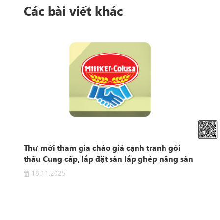
Các bài viết khác
t
Thư mời tham gia chào giá cạnh tranh gói
Thô
e"
thấu Cung cấp, lắp đặt sàn lắp ghép nâng sàn
khu vực sản xuất
18.11.2025
0
 "Hệ