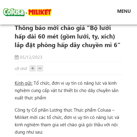
Tin tức
MENU
Thông báo mời chào giá “Bộ lưới hấp dài 60
mét (gồm lưới, ty, xích) lắp đặt phòng hấp dây
Thông báo mời chào giá “Bộ lưới
chuyền mì 6”
hấp dài 60 mét (gồm lưới, ty, xích)
lắp đặt phòng hấp dây chuyền mì 6”
05/12/2023
cỡ chữ
Kính gửi:
Tổ chức, đơn vị uy tín có năng lực và kinh
nghiệm cung cấp vật tư thiết bị cho dây chuyền sản
xuất thực phẩm
Công ty Cổ phần Lương thực Thực phẩm Colusa –
Miliket mời các tổ chức, đơn vị uy tín có năng lực và
kinh nghiệm tham gia xét chào giá gói thầu với nội
dung như sau: