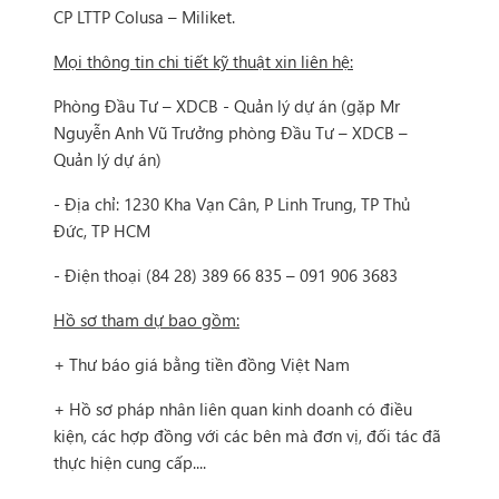
CP LTTP Colusa – Miliket.
Mọi thông tin chi tiết kỹ thuật xin liên hệ:
Phòng Đầu Tư – XDCB - Quản lý dự án (gặp Mr
Nguyễn Anh Vũ Trưởng phòng Đầu Tư – XDCB –
Quản lý dự án)
- Địa chỉ: 1230 Kha Vạn Cân, P Linh Trung, TP Thủ
Đức, TP HCM
- Điện thoại (84 28) 389 66 835 – 091 906 3683
Hồ sơ tham dự bao gồm:
+ Thư báo giá bằng tiền đồng Việt Nam
+ Hồ sơ pháp nhân liên quan kinh doanh có điều
kiện, các hợp đồng với các bên mà đơn vị, đối tác đã
thực hiện cung cấp....