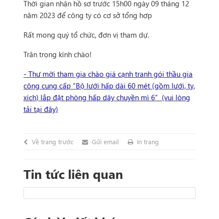
Thời gian nhận hồ sơ trước 15h00 ngày 09 tháng 12
năm 2023 để công ty có cơ sở tổng hợp
Rất mong quý tổ chức, đơn vị tham dự.
Trân trọng kính chào!
- Thư mời tham gia chào giá cạnh tranh gói thầu gia
công cung cấp “Bộ lưới hấp dài 60 mét (gồm lưới, ty,
xích) lắp đặt phòng hấp dây chuyền mì 6” (vui lòng
tải tại đây)
Về trang trước
Gửi email
In trang
Tin tức liên quan