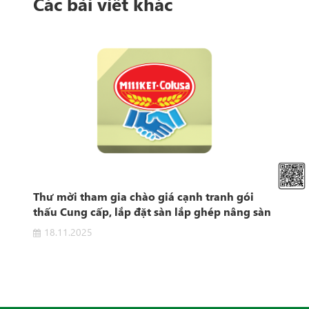
Các bài viết khác
t
Thư mời tham gia chào giá cạnh tranh gói
Thô
e"
thấu Cung cấp, lắp đặt sàn lắp ghép nâng sàn
khu vực sản xuất
18.11.2025
0
 "Hệ