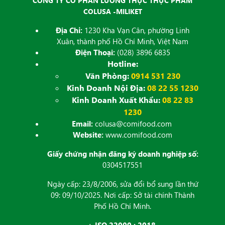
CÔNG TY CỔ PHẦN LƯƠNG THỰC THỰC PHẨM
COLUSA -MILIKET
Địa Chỉ:
1230 Kha Vạn Cân, phường Linh
Xuân, thành phố Hồ Chí Minh, Việt Nam
Điện Thoại:
(028) 3896 6835
Hotline:
Văn Phòng:
0914 531 230
Kinh Doanh Nội Địa:
08 22 55 1230
Kinh Doanh Xuất Khẩu:
08 22 83
1230
Email:
colusa@comifood.com
Website:
www.comifood.com
Giấy chứng nhận đăng ký doanh nghiệp số:
0304517551
Ngày cấp: 23/8/2006, sửa đổi bổ sung lần thứ
09: 09/10/2025. Nơi cấp: Sở tài chính Thành
Phố Hồ Chí Minh.
+ ISO 22000 : 2018