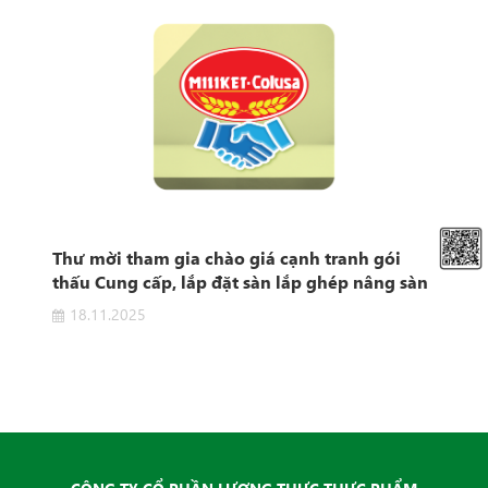
t
Thư mời tham gia chào giá cạnh tranh gói
Thô
e"
thấu Cung cấp, lắp đặt sàn lắp ghép nâng sàn
khu vực sản xuất
18.11.2025
0
 "Hệ