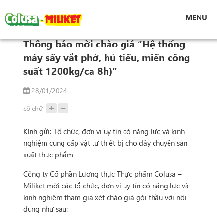
Tin tức
MENU
Thông báo mời chào giá “Hệ thống máy sấy vắt
phở, hủ tiếu, miến công suất 1200kg/ca 8h)”
Thông báo mời chào giá “Hệ thống
máy sấy vắt phở, hủ tiếu, miến công
suất 1200kg/ca 8h)”
28/01/2024
cỡ chữ
Kính gửi:
Tổ chức, đơn vị uy tín có năng lực và kinh
nghiệm cung cấp vật tư thiết bị cho dây chuyền sản
xuất thực phẩm
Công ty Cổ phần Lương thực Thực phẩm Colusa –
Miliket mời các tổ chức, đơn vị uy tín có năng lực và
kinh nghiệm tham gia xét chào giá gói thầu với nội
dung như sau: