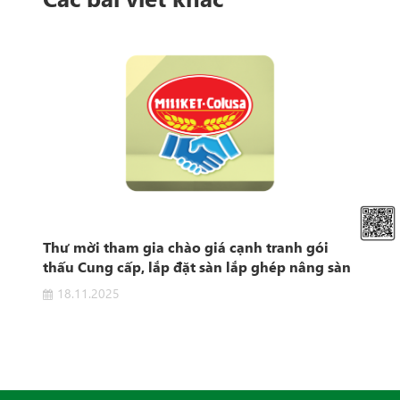
t
Thư mời tham gia chào giá cạnh tranh gói
Thô
e"
thấu Cung cấp, lắp đặt sàn lắp ghép nâng sàn
khu vực sản xuất
18.11.2025
0
 "Hệ