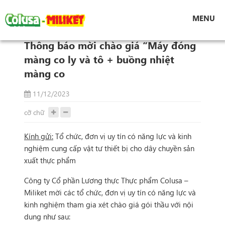
Tin tức
MENU
Thông báo mời chào giá “Máy đóng màng co ly
và tô + buồng nhiệt màng co
Thông báo mời chào giá “Máy đóng
màng co ly và tô + buồng nhiệt
màng co
11/12/2023
cỡ chữ
Kính gửi:
Tổ chức, đơn vị uy tín có năng lực và kinh
nghiệm cung cấp vật tư thiết bị cho dây chuyền sản
xuất thực phẩm
Công ty Cổ phần Lương thực Thực phẩm Colusa –
Miliket mời các tổ chức, đơn vị uy tín có năng lực và
kinh nghiệm tham gia xét chào giá gói thầu với nội
dung như sau: