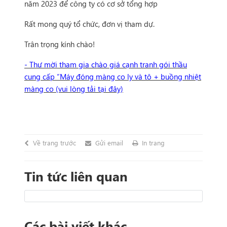
năm 2023 để công ty có cơ sở tổng hợp
Rất mong quý tổ chức, đơn vị tham dự.
Trân trọng kính chào!
- Thư mời tham gia chào giá cạnh tranh gói thầu
cung cấp “Máy đóng màng co ly và tô + buồng nhiệt
màng co (vui lòng tải tại đây)
Về trang trước
Gửi email
In trang
Tin tức liên quan
Các bài viết khác