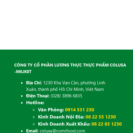
CÔNG TY CỔ PHẦN LƯƠNG THỰC THỰC PHẨM COLUSA
-MILIKET
Địa Chỉ:
1230 Kha Vạn Cân, phường Linh
Xuân, thành phố Hồ Chí Minh, Việt Nam
Điện Thoại:
(028) 3896 6835
Hotline:
Văn Phòng:
0914 531 230
Kinh Doanh Nội Địa:
08 22 55 1230
Kinh Doanh Xuất Khẩu:
08 22 83 1230
Email:
colusa@comifood.com