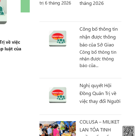
tháng 2026
Công bố thông tin
nhận được thông
rị về việc
Công văn của Uỷ Ban Chứng Khoán Nhà
báo của Sở Giao
p luật của
nước chấp thuận kết quả phát hành cổ
Công bố thông tin
Dịch Hà Nội
phiếu
02.07.2026
nhận được thông
báo của...
Nghị quyết Hội
Đồng Quản Trị về
việc thay đổi Người
Đại Diện pháp luật
của công ty
COLUSA – MILIKET
LAN TỎA TINH