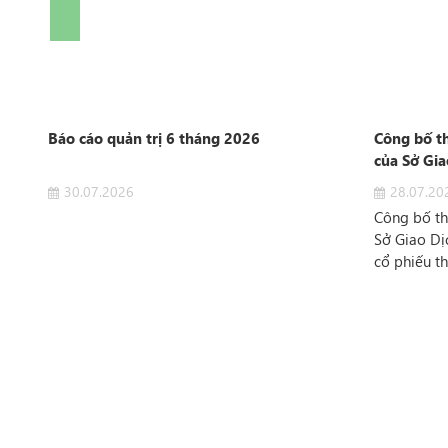
iên
Báo cáo quản trị 6 tháng 2026
Công bố t
của Sở Gia
30.07.2026
28.07.20
n
Công bố th
Sở Giao Dị
16
cổ phiếu t
Công ty