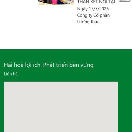
THẦN KẾT NỐI TẠI
Ngày 17/7/2026,
HỘI NGHỊ DOANH
Công ty Cổ phần
NGHIỆP PHƯỜNG
Lương thực...
LINH XUÂN
Hài hoà lợi ích. Phát triển bền vững
Liên hệ